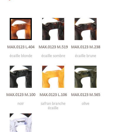
MAX.0123 L.404
MAX.0123 M.519
MAX.0123 M.238
écaille blonde
écaille sombre
écaille brune
MAX.0123 M.100
MAX.0123 L.106
MAX.0123 M.565
noir
safran branche
olive
écaille