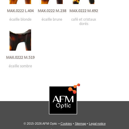
MAX.0222 L.404
MAX.0222 M.238
MAX.0222 M.692
écaille blonde
écaille brune
café et cristaux
dorés
MAX.0222 M.519
écaille sombre
© 2015-2026 AFM Optic
•
Cookies
•
Sitemap
•
Legal notice