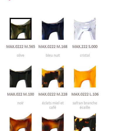
MAX.0222 M.168
MAX.222 S.000
MAX.0222 M.565
bleu nuit
cristal
olive
MAX.022 M.100
MAX.0222 M.228
MAX.0222 L.106
noir
éclats miel et
safran branche
café
écaille