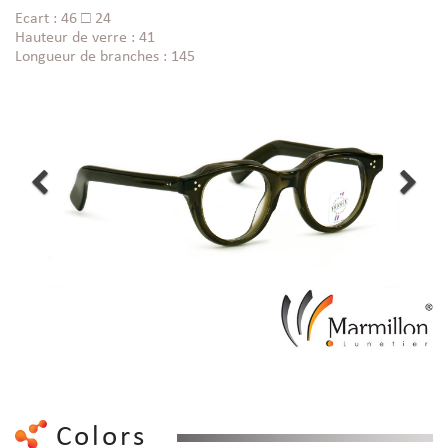
Ecart : 46 □ 24
Hauteur de verre : 41
Longueur de branches : 145
Colors