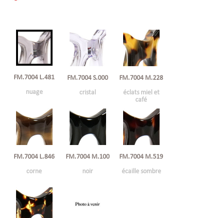
FM.7004 L.481
FM.7004 S.000
FM.7004 M.228
nuage
cristal
éclats miel et
café
FM.7004 L.846
FM.7004 M.100
FM.7004 M.519
corne
noir
écaille sombre