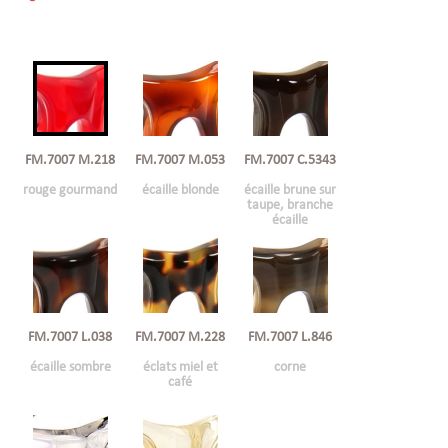
FM.7007 M.053
FM.7007 C.5343
FM.7007 M.218
écaille blonde
écaille brune sur
rouge gourmand
taupe, branche
écaille
FM.7007 L.038
FM.7007 M.228
FM.7007 L.846
écaille sombre
éclats miel et
corne
café