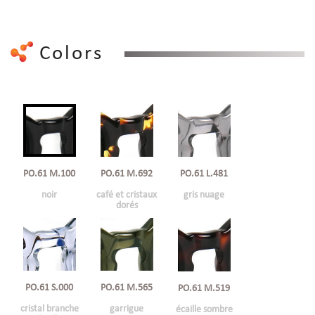
Colors
PO.61 M.692
PO.61 M.100
PO.61 L.481
café et cristaux
noir
gris nuage
dorés
PO.61 S.000
PO.61 M.565
PO.61 M.519
cristal branche
garrigue
écaille sombre