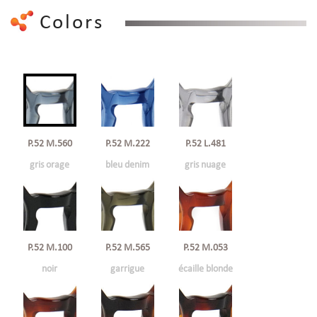
Colors
P.52 M.560
P.52 M.222
P.52 L.481
gris orage
bleu denim
gris nuage
P.52 M.100
P.52 M.565
P.52 M.053
noir
garrigue
écaille blonde