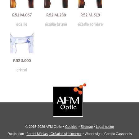
P.52 M.238
P.52 M.067
P.52 M.519
écaille brune
écaille
écaille sombre
P.52 S.000
cristal
© 2015-2026 AFM Optic
•
Cookies
•
Sitemap
•
Legal notice
Realisation :
Jordel Médias | Création site internet
• Webdesign : Coralie Cassabois