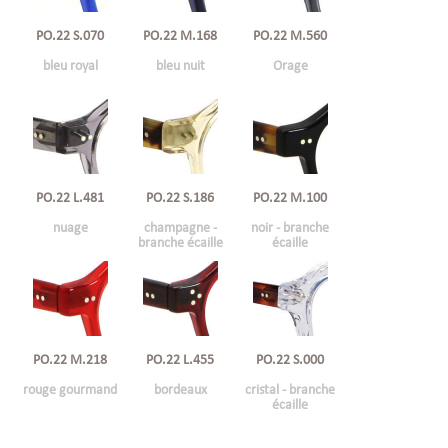
PO.22 S.070
PO.22 M.168
PO.22 M.560
bleu royal
bleu nuit
Orage
PO.22 L.481
PO.22 S.186
PO.22 M.100
nuage
champagne -
noir - branche
branche écaille
écaille
PO.22 M.218
PO.22 L.455
PO.22 S.000
rouge gourmand
bordeaux
cristal - branche
écaille