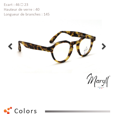
Ecart : 46 □ 23
Hauteur de verre : 40
Longueur de branches : 145
Colors