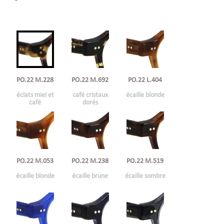
PO.22 M.228
PO.22 M.692
PO.22 L.404
éclats miel et
café cristaux
écaille blonde
café
dorés
PO.22 M.053
PO.22 M.238
PO.22 M.519
écaille blonde
écaille brune
écaille sombre