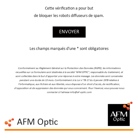
Cette vérification a pour but
de bloquer les robots diffuseurs de spam.
ENVOYER
Les champs marqués d'une * sont obligatoires
Conformément au Règlement Général sur la Protection des Données (RGPD), les informations
recueillies sur ce formulaire sont destinées à la société "AFM OPTIC", responsable du traitement, et
sont collectées dans le but d'apporter une réponse à votre message. Les données sont conservées
pendant une durée de 13 mois. Conformément à la Loi n°78-17 du 6 janvier 1978 relative à
l'informatique, aux fichiers et aux libertés, vous disposez d'un droit d'accès, de rectification,
d'opposition et de suppression des données qui vous concernent. Pour l'exercer, vous pouvez nous
contacter à l'adresse info@af-optic.com
AFM Optic