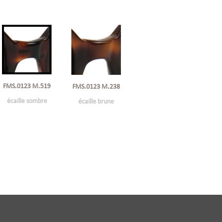
FMS.0123 M.519
FMS.0123 M.238
écaille sombre
écaille brune