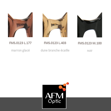
FMS.0123 L.177
FMS.0123 L.403
FMS.0123 M.100
marron glacé
dune branche écaille
noir