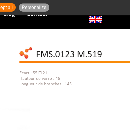
ept all
Personalize
Blog
Contact
FMS.0123 M.519
Ecart : 55 □ 21
Hauteur de verre : 46
Longueur de branches : 145