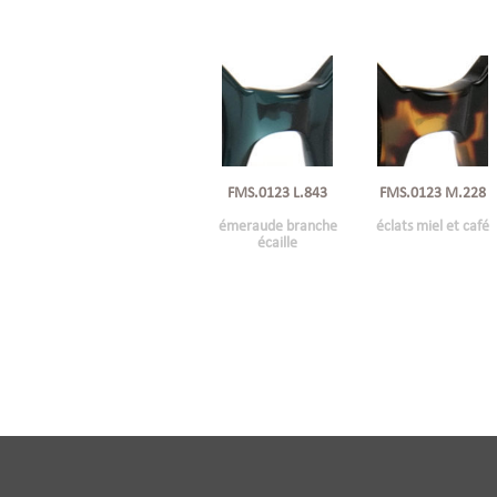
FMS.0123 L.843
FMS.0123 M.228
émeraude branche
éclats miel et café
écaille