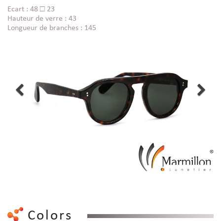
Ecart : 48 □ 23
Hauteur de verre : 43
Longueur de branches : 145
Colors