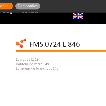
ept all
Personalize
Blog
Contact
FMS.0724 L.846
Ecart : 55 □ 19
Hauteur de verre : 49
Longueur de branches : 145