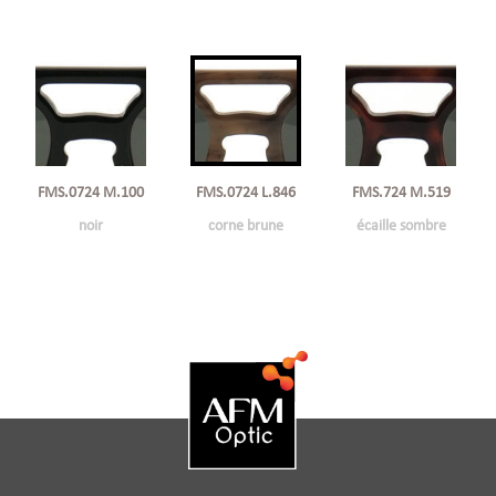
FMS.0724 M.100
FMS.0724 L.846
FMS.724 M.519
noir
corne brune
écaille sombre