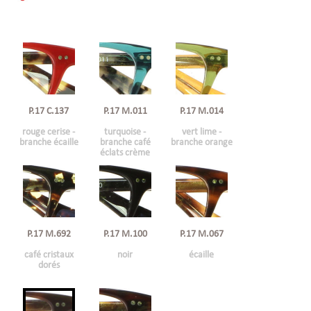
P.17 C.137
P.17 M.011
P.17 M.014
rouge cerise -
turquoise -
vert lime -
branche écaille
branche café
branche orange
éclats crème
P.17 M.692
P.17 M.100
P.17 M.067
café cristaux
noir
écaille
dorés