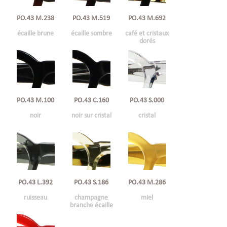
PO.43 M.238
PO.43 M.519
PO.43 M.692
écaille brune
écaille sombre
café et cristaux
dorés
PO.43 M.100
PO.43 C.160
PO.43 S.000
noir
noir sur cristal
cristal
PO.43 L.392
PO.43 S.186
PO.43 M.286
ruisseau
champagne
miel
branche écaille