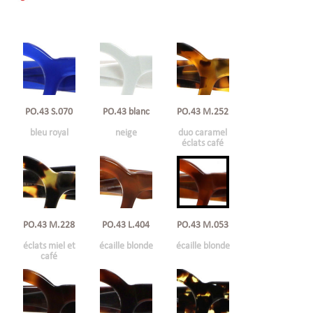
PO.43 S.070
PO.43 blanc
PO.43 M.252
bleu royal
neige
duo caramel
éclats café
PO.43 M.228
PO.43 L.404
PO.43 M.053
éclats miel et
écaille blonde
écaille blonde
café