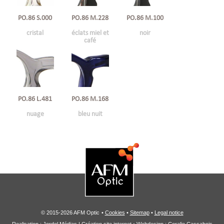
PO.86 S.000
PO.86 M.228
PO.86 M.100
cristal
éclats miel et
noir
café
PO.86 L.481
PO.86 M.168
nuage
bleu nuit
© 2015-2026 AFM Optic
•
Cookies
•
Sitemap
•
Legal notice
Realisation :
Jordel Médias | Création site internet
• Webdesign : Coralie Cassabois