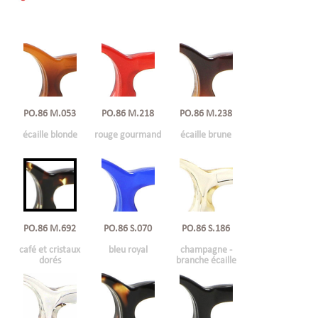
PO.86 M.053
PO.86 M.218
PO.86 M.238
écaille blonde
rouge gourmand
écaille brune
PO.86 M.692
PO.86 S.070
PO.86 S.186
café et cristaux
bleu royal
champagne -
dorés
branche écaille