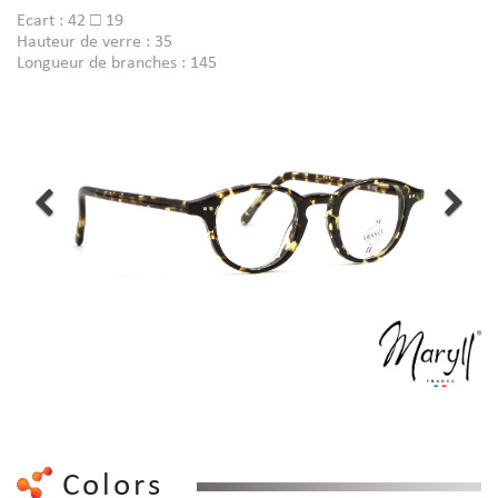
Ecart : 42 □ 19
Hauteur de verre : 35
Longueur de branches : 145
Colors