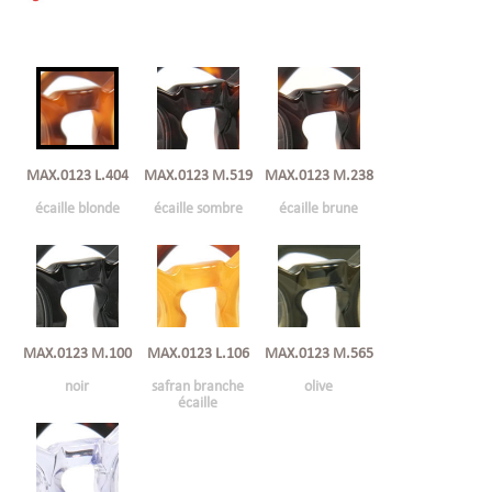
MAX.0123 L.404
MAX.0123 M.519
MAX.0123 M.238
écaille blonde
écaille sombre
écaille brune
MAX.0123 M.100
MAX.0123 L.106
MAX.0123 M.565
noir
safran branche
olive
écaille