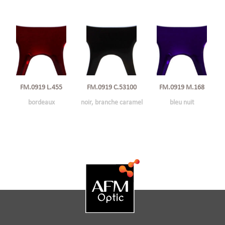
FM.0919 L.455
FM.0919 C.53100
FM.0919 M.168
bordeaux
noir, branche caramel
bleu nuit