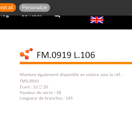
ept all
Personalize
Blog
Contact
FM.0919 L.106
Monture également disponible en solaire sous la réf :
FMS.0919
Ecart : 52 □ 20
Hauteur de verre : 38
Longueur de branches : 145