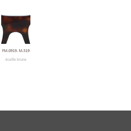
FM.0919. M.519
écaille brune