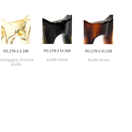
PO.278-2 M.366
PO.278-2 S.186
PO.278-2 M.238
écaille ébène
champagne, branche
écaille brune
écaille