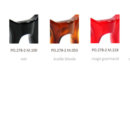
PO.278-2 M.218
PO.278-2 M.100
PO.278-2 M.053
rouge gourmand
noir
écaille blonde