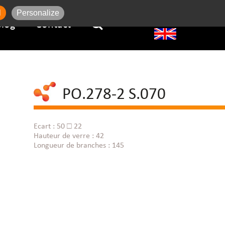
l
Personalize
Blog
Contact
PO.278-2 S.070
Ecart : 50 □ 22
Hauteur de verre : 42
Longueur de branches : 145