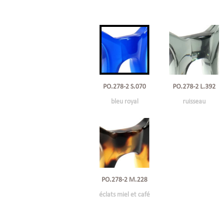
PO.278-2 S.070
PO.278-2 L.392
bleu royal
ruisseau
PO.278-2 M.228
éclats miel et café