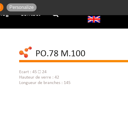
l
Personalize
Blog
Contact
PO.78 M.100
Ecart : 45 □ 24
Hauteur de verre : 42
Longueur de branches : 145