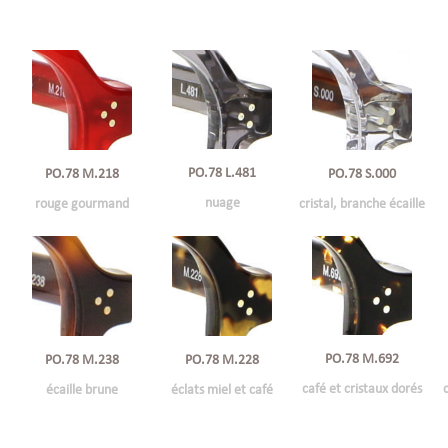
PO.78 L.481
PO.78 M.218
PO.78 S.000
nuage
rouge gourmand
cristal, branche écaille
PO.78 M.692
PO.78 M.238
PO.78 M.228
café et cristaux dorés
écaille brune
éclats miel et café