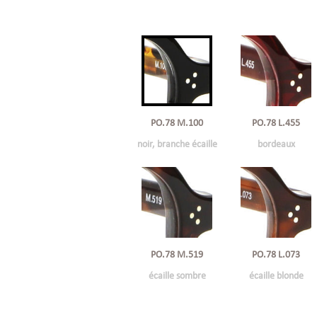
PO.78 M.100
PO.78 L.455
noir, branche écaille
bordeaux
PO.78 M.519
PO.78 L.073
écaille sombre
écaille blonde