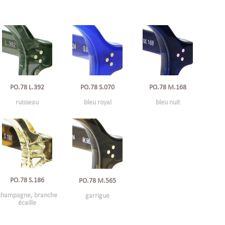
PO.78 L.392
PO.78 S.070
PO.78 M.168
ruisseau
bleu royal
bleu nuit
PO.78 S.186
PO.78 M.565
champagne, branche
garrigue
écaille