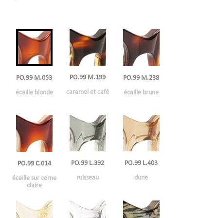
PO.99 M.199
PO.99 M.053
PO.99 M.238
caramel et café
écaille blonde
écaille brune
PO.99 L.392
PO.99 L.403
PO.99 C.014
ruisseau
dune
écaille sur corne
claire