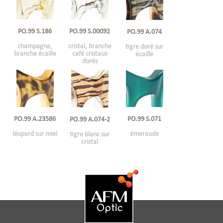
PO.99 S.00092
PO.99 S.186
PO.99 A.074
cristal, branche
champagne,
tigre doré sur
café cristaux
branche écaille
écaille
dorés
PO.99 S.071
PO.99 A.23586
PO.99 A.074-2
émeraude
léopard sur miel
tigre blanc sur
cristal