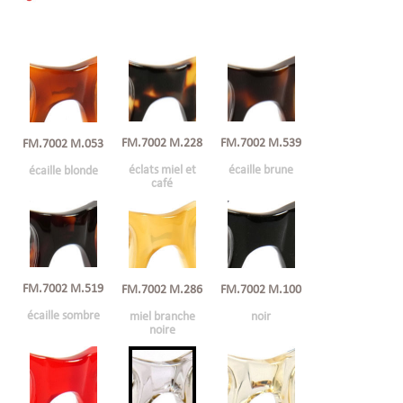
FM.7002 M.228
FM.7002 M.539
FM.7002 M.053
éclats miel et
écaille brune
écaille blonde
café
FM.7002 M.519
FM.7002 M.286
FM.7002 M.100
écaille sombre
miel branche
noir
noire