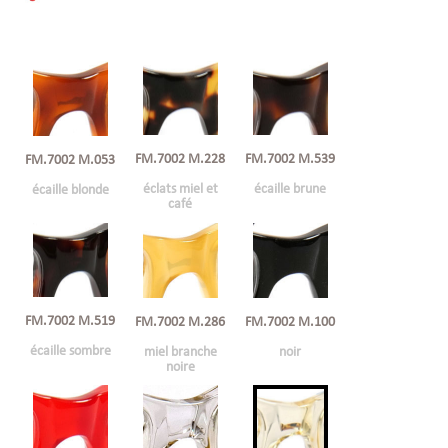
FM.7002 M.228
FM.7002 M.539
FM.7002 M.053
éclats miel et
écaille brune
écaille blonde
café
FM.7002 M.519
FM.7002 M.286
FM.7002 M.100
écaille sombre
miel branche
noir
noire