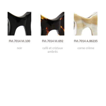
FM.7014 M.100
FM.7014 M.692
FM.7014 A.86235
noir
café et cristaux
corne crème
ambrés