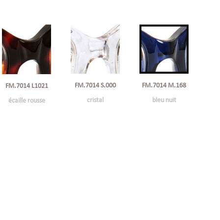
FM.7014 S.000
FM.7014 M.168
FM.7014 L1021
cristal
bleu nuit
écaille rousse