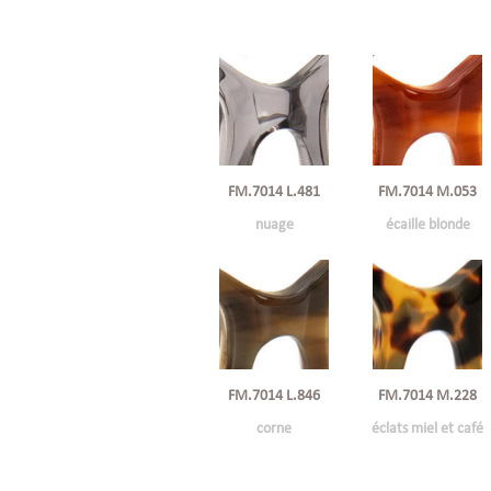
FM.7014 L.481
FM.7014 M.053
nuage
écaille blonde
FM.7014 L.846
FM.7014 M.228
corne
éclats miel et café