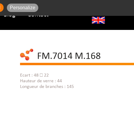
l
Personalize
Blog
Contact
FM.7014 M.168
Ecart : 48 □ 22
Hauteur de verre : 44
Longueur de branches : 145