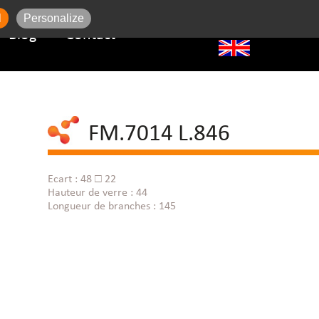
l
Personalize
Blog
Contact
FM.7014 L.846
Ecart : 48 □ 22
Hauteur de verre : 44
Longueur de branches : 145