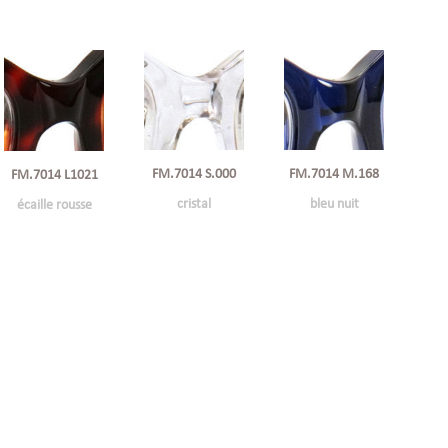
FM.7014 S.000
FM.7014 M.168
FM.7014 L1021
cristal
bleu nuit
écaille rousse