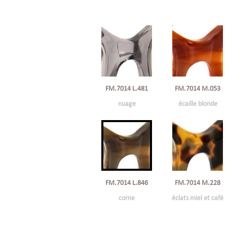
FM.7014 L.481
FM.7014 M.053
nuage
écaille blonde
FM.7014 L.846
FM.7014 M.228
corne
éclats miel et café