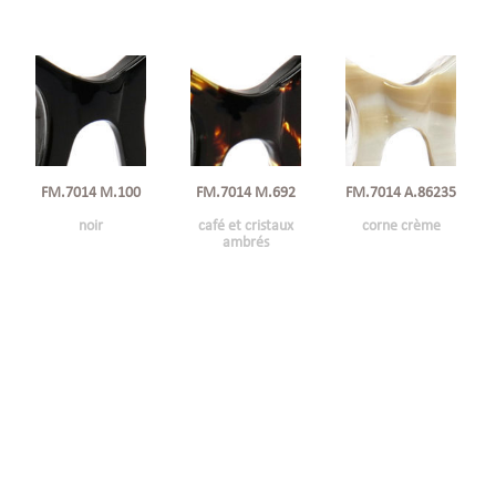
FM.7014 M.100
FM.7014 M.692
FM.7014 A.86235
noir
café et cristaux
corne crème
ambrés