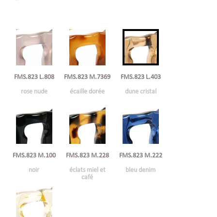
FMS.823 L.808
FMS.823 M.7369
FMS.823 L.403
rose nude
écaille dorée
dune cristal
FMS.823 M.100
FMS.823 M.228
FMS.823 M.222
noir
éclats miel et
bleu denim
café