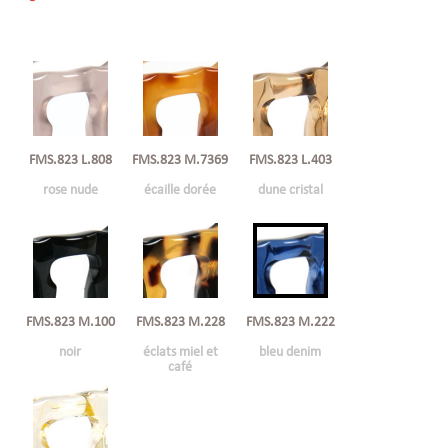
FMS.823 L.808
FMS.823 M.7369
FMS.823 L.403
rose nude
écaille dorée
dune cristal
FMS.823 M.100
FMS.823 M.228
FMS.823 M.222
noir
éclats miel et
bleu denim
café