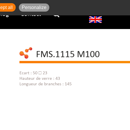
ept all
Personalize
Blog
Contact
FMS.1115 M100
Ecart : 50 □ 23
Hauteur de verre : 43
Longueur de branches : 145