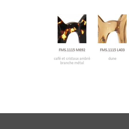
FMS.1115 M692
FMS.1115 L403
café et cristaux ambré
dune
branche métal