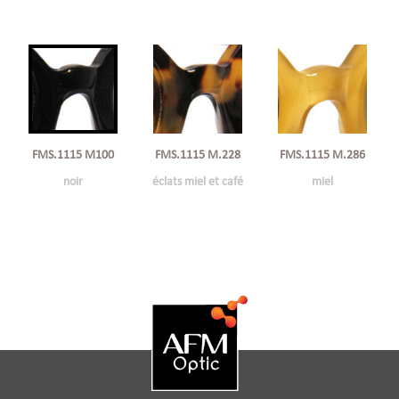
FMS.1115 M100
FMS.1115 M.228
FMS.1115 M.286
noir
éclats miel et café
miel