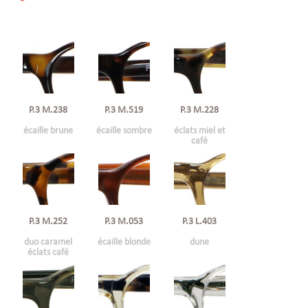
P.3 M.238
P.3 M.519
P.3 M.228
écaille brune
écaille sombre
éclats miel et
café
P.3 M.252
P.3 M.053
P.3 L.403
duo caramel
écaille blonde
dune
éclats café