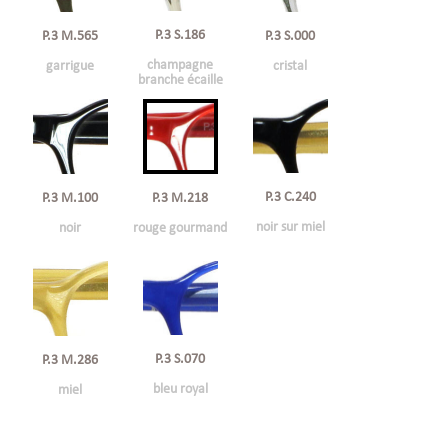
P.3 S.186
P.3 M.565
P.3 S.000
champagne
garrigue
cristal
branche écaille
P.3 C.240
P.3 M.100
P.3 M.218
noir sur miel
noir
rouge gourmand
P.3 S.070
P.3 M.286
bleu royal
miel