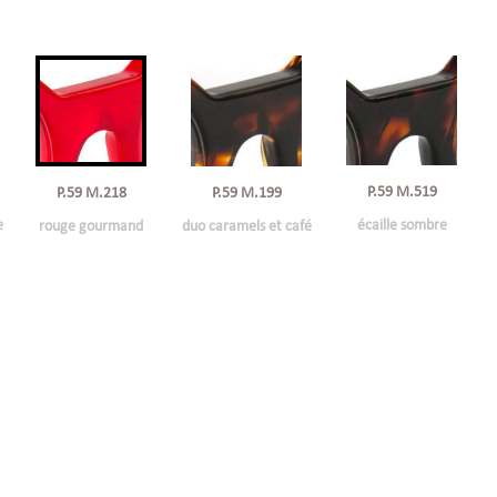
P.59 M.519
P.59 M.199
P.59 M.218
e
écaille sombre
duo caramels et café
rouge gourmand