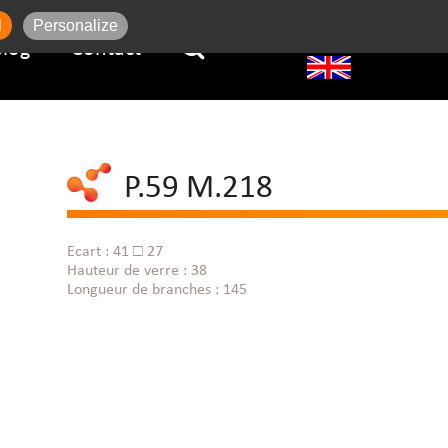
l
Personalize
Blog
Contact
P.59 M.218
Ecart : 41 □ 27
Hauteur de verre : 38
Longueur de branches : 145