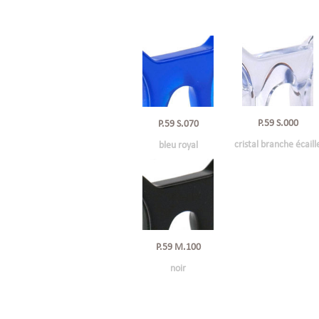
P.59 S.000
P.59 S.070
cristal branche écaill
bleu royal
P.59 M.100
noir