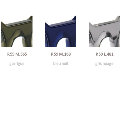
P.59 M.168
P.59 L.481
P.59 M.565
bleu nuit
gris nuage
garrigue