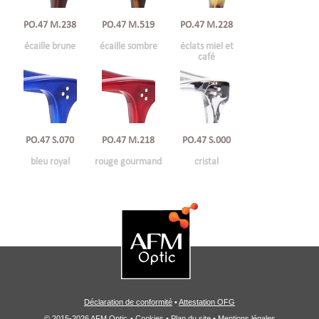
PO.47 M.238
PO.47 M.519
PO.47 M.228
écaille brune
écaille sombre
éclats miel et
café
PO.47 S.070
PO.47 M.218
PO.47 S.000
bleu royal
rouge gourmand
cristal
Déclaration de conformité
•
Attestation OFG
© 2015-2026 AFM Optic
•
Cookies
•
Plan du site
•
Mentions légales