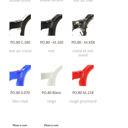
écaille sombre
écaille brune
noir sur miel
PO.80 C.160
PO.80 - M.100
PO.80 - M.K58
noir sur cristal
noir
cristal et noir
moiré
PO.80 S.070
PO.80 Blanc
PO.80 M.218
bleu royal
neige
rouge gourmand