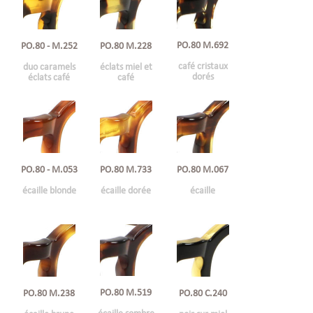
PO.80 M.692
PO.80 M.228
PO.80 - M.252
café cristaux
éclats miel et
duo caramels
dorés
café
éclats café
PO.80 - M.053
PO.80 M.733
PO.80 M.067
écaille blonde
écaille dorée
écaille
PO.80 M.519
PO.80 M.238
PO.80 C.240