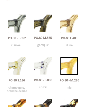
PO.80 M.565
PO.80 L.403
PO.80 - L.392
garrigue
dune
ruisseau
PO.80 - S.000
PO.80 S.186
PO.80 - M.286
cristal
champagne,
miel
branche écaille