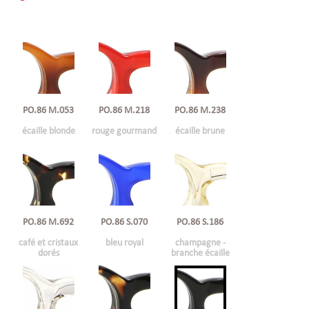
PO.86 M.053
PO.86 M.218
PO.86 M.238
écaille blonde
rouge gourmand
écaille brune
PO.86 M.692
PO.86 S.070
PO.86 S.186
café et cristaux
bleu royal
champagne -
dorés
branche écaille