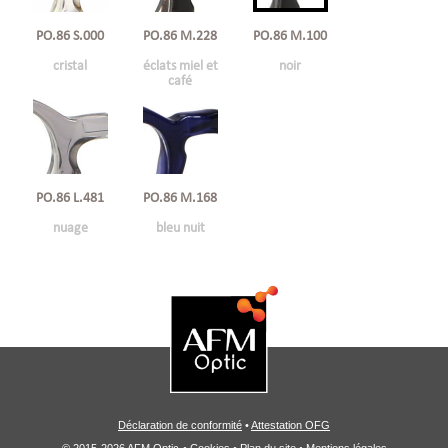
PO.86 S.000
PO.86 M.228
PO.86 M.100
cristal
éclats miel et
noir
café
PO.86 L.481
PO.86 M.168
nuage
bleu nuit
Déclaration de conformité
•
Attestation OFG
© 2015-2026 AFM Optic
•
Cookies
•
Plan du site
•
Mentions légales