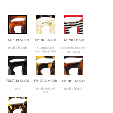
FM.7013 S.186
FM.7013 M.053
FM.7013 C.600
champagne
écaille blonde
noir et blanc rayé
branche écaille
sur rouge
FM.7013 M.100
FM.7013 M.228
FM.7013 M.539
noir
éclats miel et
écaille brune
café