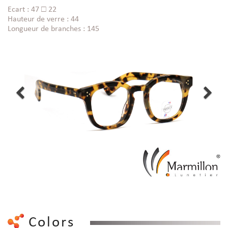
Ecart : 47 □ 22
Hauteur de verre : 44
Longueur de branches : 145
Colors