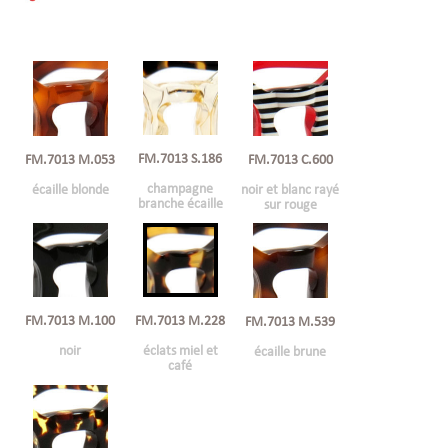
FM.7013 S.186
FM.7013 M.053
FM.7013 C.600
champagne
écaille blonde
noir et blanc rayé
branche écaille
sur rouge
FM.7013 M.100
FM.7013 M.228
FM.7013 M.539
noir
éclats miel et
écaille brune
café