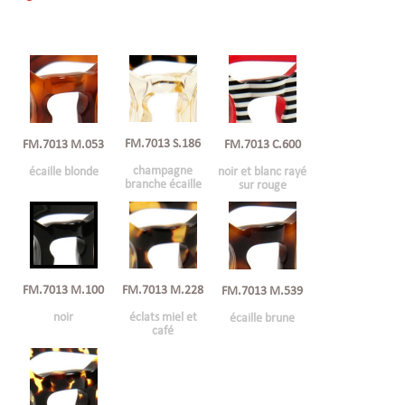
FM.7013 S.186
FM.7013 M.053
FM.7013 C.600
champagne
écaille blonde
noir et blanc rayé
branche écaille
sur rouge
FM.7013 M.228
FM.7013 M.100
FM.7013 M.539
éclats miel et
noir
écaille brune
café