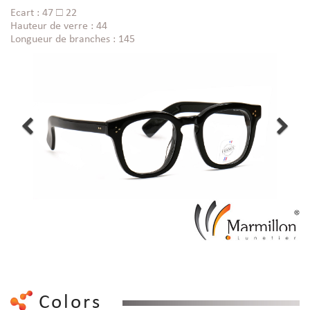
Ecart : 47 □ 22
Hauteur de verre : 44
Longueur de branches : 145
Colors