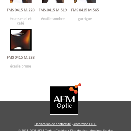
FMS 0415 M.228
FMS.0415 M.519
FMS 0415 M.565
éclats miel et
écaille sombre
garrigue
café
FMS 0415 M.238
écaille brune
Déclaration de conformité
•
Attestation OFG
© 2015-2026 AFM Optic
•
Cookies
•
Plan du site
•
Mentions légales