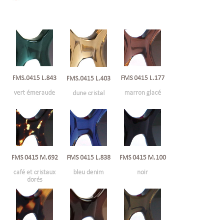
FMS.0415 L.843
FMS 0415 L.177
FMS.0415 L.403
vert émeraude
marron glacé
dune cristal
FMS 0415 M.692
FMS 0415 L.838
FMS 0415 M.100
café et cristaux
bleu denim
noir
dorés