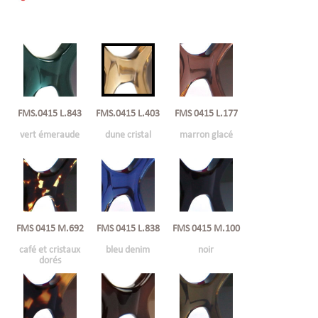
FMS.0415 L.843
FMS 0415 L.177
FMS.0415 L.403
vert émeraude
marron glacé
dune cristal
FMS 0415 M.692
FMS 0415 L.838
FMS 0415 M.100
café et cristaux
bleu denim
noir
dorés