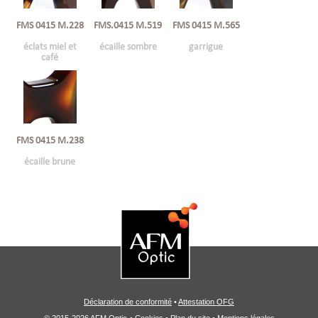
FMS 0415 M.228
FMS.0415 M.519
FMS 0415 M.565
éclats miel et
écaille sombre
garrigue
café
FMS 0415 M.238
écaille brune
Déclaration de conformité
•
Attestation OFG
© 2015-2026 AFM Optic
•
Cookies
•
Plan du site
•
Mentions légales