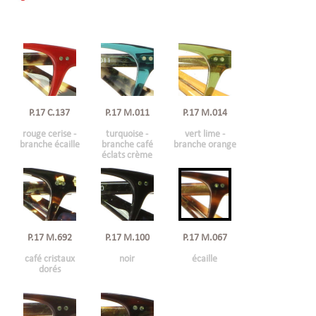
P.17 C.137
P.17 M.011
P.17 M.014
rouge cerise -
turquoise -
vert lime -
branche écaille
branche café
branche orange
éclats crème
P.17 M.692
P.17 M.100
P.17 M.067
café cristaux
noir
écaille
dorés