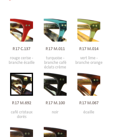
P.17 C.137
P.17 M.011
P.17 M.014
rouge cerise -
turquoise -
vert lime -
branche écaille
branche café
branche orange
éclats crème
P.17 M.692
P.17 M.100
P.17 M.067
café cristaux
noir
écaille
dorés