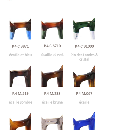
P.4 C.6710
P.4 C.3871
P.4 C.91000
écaille et vert
écaille et bleu
PIn des Landes &
cristal
P.4 M.519
P.4 M.238
P.4 M.067
écaille sombre
écaille brune
écaille