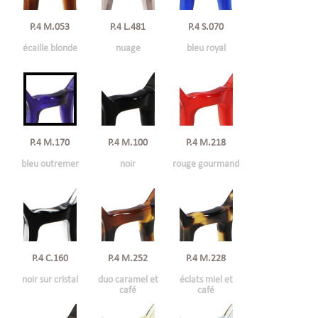
P.4 M.053
P.4 L.481
P.4 S.070
écaille blonde
nuage
bleu royal
P.4 M.100
P.4 M.218
P.4 M.170
noir
rouge gourmand
bleu outremer
P.4 C.160
P.4 M.228
P.4 M.252
noir sur cristal
éclats miel et
duo caramel et
café
café