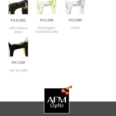
P.4 S.186
P.4 S.000
P.4 M.692
champagne -
cristal
café cristaux
branche écaille
dorés
P.4 C.240
noir sur miel