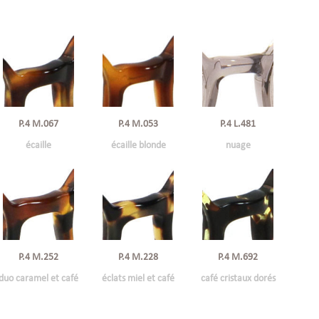
P.4 M.067
P.4 M.053
P.4 L.481
écaille
écaille blonde
nuage
P.4 M.228
P.4 M.692
P.4 M.252
éclats miel et café
café cristaux dorés
duo caramel et café