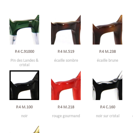
P.4 C.91000
P.4 M.519
P.4 M.238
PIn des Landes &
écaille sombre
écaille brune
cristal
P.4 M.100
P.4 M.218
P.4 C.160
noir
rouge gourmand
noir sur cristal