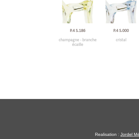
P.4 S.186
P.4 S.000
champagne - branche
cristal
écaille
Realisation :
Jordel Mé