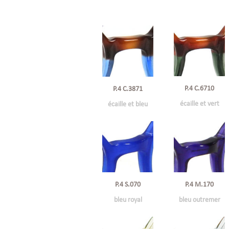
P.4 C.6710
P.4 C.3871
écaille et vert
écaille et bleu
P.4 S.070
P.4 M.170
bleu royal
bleu outremer