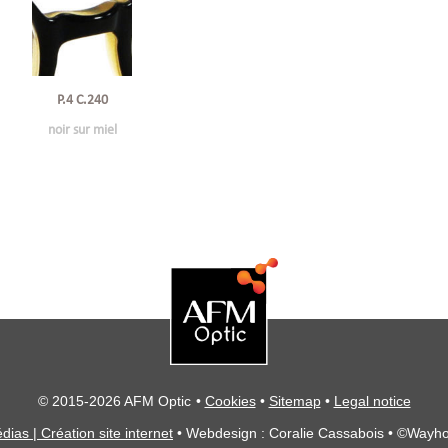
P.4 C.240
noir sur miel
© 2015-2026 AFM Optic
•
Cookies
•
Sitemap
•
Legal notice
dias | Création site internet
• Webdesign : Coralie Cassabois
• ©Wayho