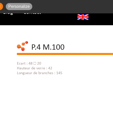
l
Personalize
Blog
Contact
P.4 M.100
Ecart : 48 □ 20
Hauteur de verre : 42
Longueur de branches : 145