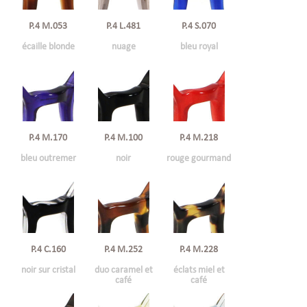
P.4 M.053
P.4 L.481
P.4 S.070
écaille blonde
nuage
bleu royal
P.4 M.100
P.4 M.218
P.4 M.170
noir
rouge gourmand
bleu outremer
P.4 C.160
P.4 M.228
P.4 M.252
noir sur cristal
éclats miel et
duo caramel et
café
café