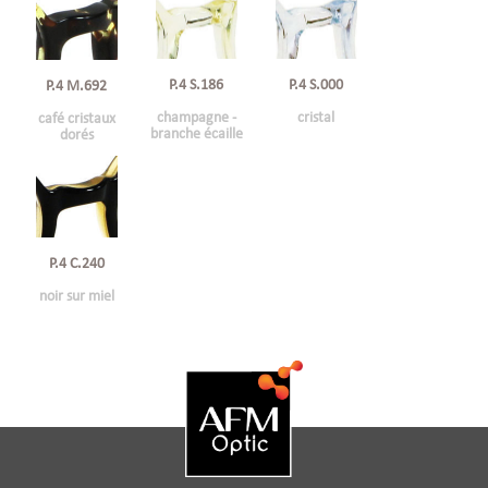
P.4 S.186
P.4 S.000
P.4 M.692
champagne -
cristal
café cristaux
branche écaille
dorés
P.4 C.240
noir sur miel