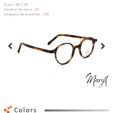
Ecart : 48 □ 20
Hauteur de verre : 42
Longueur de branches : 145
Colors