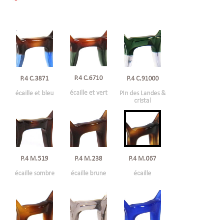
P.4 C.6710
P.4 C.3871
P.4 C.91000
écaille et vert
écaille et bleu
PIn des Landes &
cristal
P.4 M.519
P.4 M.238
P.4 M.067
écaille sombre
écaille brune
écaille