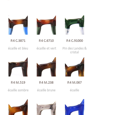
P.4 C.6710
P.4 C.3871
P.4 C.91000
écaille et vert
écaille et bleu
PIn des Landes &
cristal
P.4 M.519
P.4 M.238
P.4 M.067
écaille sombre
écaille brune
écaille