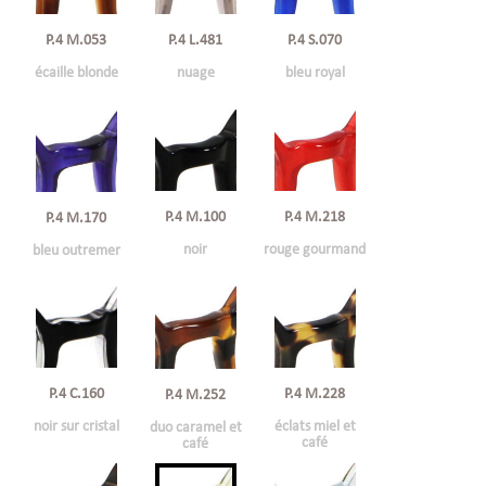
P.4 M.053
P.4 L.481
P.4 S.070
écaille blonde
nuage
bleu royal
P.4 M.100
P.4 M.218
P.4 M.170
noir
rouge gourmand
bleu outremer
P.4 C.160
P.4 M.228
P.4 M.252
noir sur cristal
éclats miel et
duo caramel et
café
café