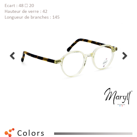
Ecart : 48 □ 20
Hauteur de verre : 42
Longueur de branches : 145
Colors