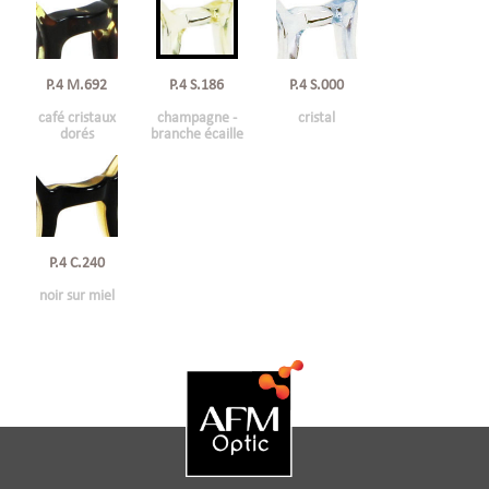
P.4 S.000
P.4 S.186
P.4 M.692
cristal
champagne -
café cristaux
branche écaille
dorés
P.4 C.240
noir sur miel