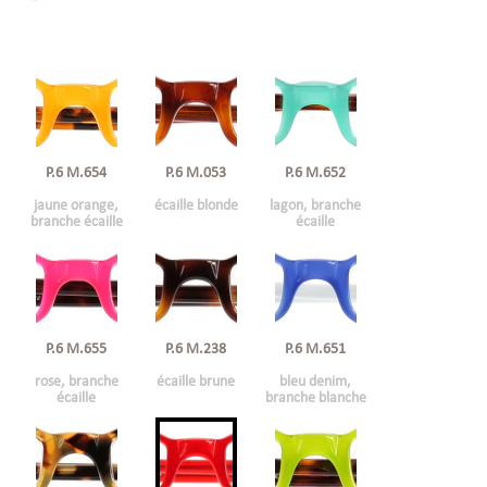
P.6 M.654
P.6 M.053
P.6 M.652
jaune orange,
écaille blonde
lagon, branche
branche écaille
écaille
P.6 M.655
P.6 M.238
P.6 M.651
rose, branche
écaille brune
bleu denim,
écaille
branche blanche