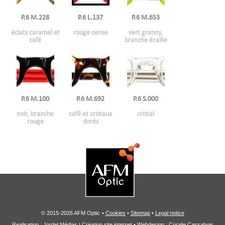
P.6 M.228
P.6 L.137
P.6 M.653
éclats caramel et
rouge cerise
vert granny,
café
branche écaille
P.6 M.100
P.6 M.692
P.6 S.000
noir, branche
café et cristaux
cristal
rouge
dorés
© 2015-2026 AFM Optic
•
Cookies
•
Sitemap
•
Legal notice
Realisation :
Jordel Médias | Création site internet
• Webdesign : Coralie Cassabois