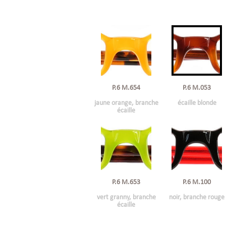
P.6 M.654
P.6 M.053
jaune orange, branche
écaille blonde
écaille
P.6 M.653
P.6 M.100
vert granny, branche
noir, branche rouge
écaille