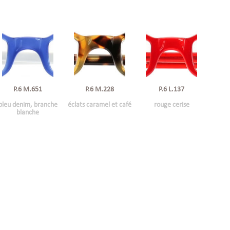
P.6 M.651
P.6 M.228
P.6 L.137
bleu denim, branche
éclats caramel et café
rouge cerise
blanche