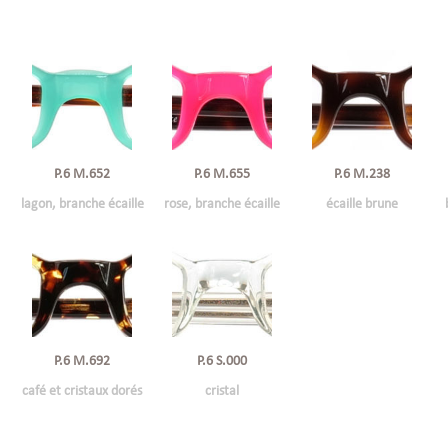
P.6 M.652
P.6 M.655
P.6 M.238
lagon, branche écaille
rose, branche écaille
écaille brune
P.6 M.692
P.6 S.000
café et cristaux dorés
cristal