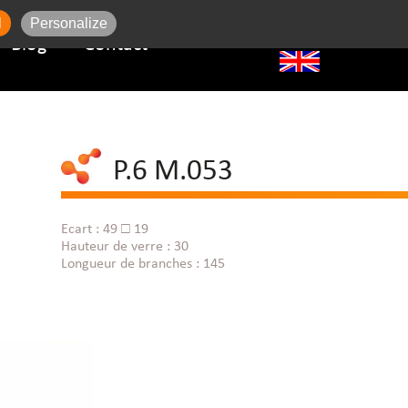
l
Personalize
Blog
Contact
P.6 M.053
Ecart : 49 □ 19
Hauteur de verre : 30
Longueur de branches : 145