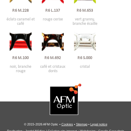
P.6 M.228
P.6 L.137
P.6 M.653
éclats caramel et
rouge cerise
vert granny,
café
branche écaille
P.6 M.100
P.6 M.692
P.6 S.000
noir, branche
café et cristaux
cristal
rouge
dorés
© 2015-2026 AFM Optic
•
Cookies
•
Sitemap
•
Legal notice
Realisation :
Jordel Médias | Création site internet
• Webdesign : Coralie Cassabois