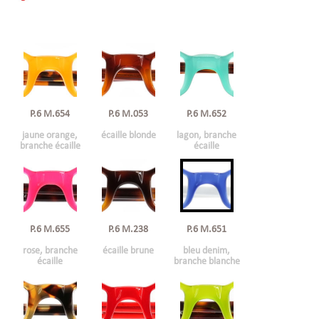
P.6 M.654
P.6 M.053
P.6 M.652
jaune orange,
écaille blonde
lagon, branche
branche écaille
écaille
P.6 M.655
P.6 M.238
P.6 M.651
rose, branche
écaille brune
bleu denim,
écaille
branche blanche