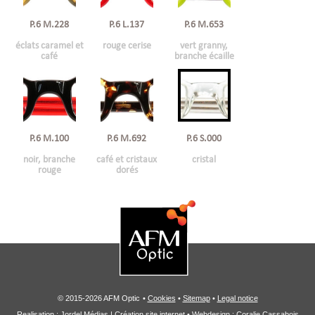
P.6 M.228
P.6 L.137
P.6 M.653
éclats caramel et
rouge cerise
vert granny,
café
branche écaille
P.6 M.100
P.6 M.692
P.6 S.000
noir, branche
café et cristaux
cristal
rouge
dorés
© 2015-2026 AFM Optic
•
Cookies
•
Sitemap
•
Legal notice
Realisation :
Jordel Médias | Création site internet
• Webdesign : Coralie Cassabois