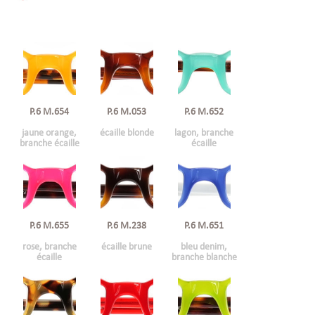
P.6 M.654
P.6 M.053
P.6 M.652
jaune orange,
écaille blonde
lagon, branche
branche écaille
écaille
P.6 M.655
P.6 M.238
P.6 M.651
rose, branche
écaille brune
bleu denim,
écaille
branche blanche