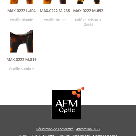
MAX.0222 L.404
MAX.0222 M.238
MAX.0222 M.692
écaille blonde
écaille brune
café et cristaux
dorés
MAX.0222 M.519
écaille sombre
Déclaration de conformité
•
Attestation OFG
© 2015-2026 AFM Optic
•
Cookies
•
Plan du site
•
Mentions légales