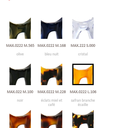
MAX.0222 M.168
MAX.222 S.000
MAX.0222 M.565
bleu nuit
cristal
olive
MAX.022 M.100
MAX.0222 M.228
MAX.0222 L.106
noir
éclats miel et
safran branche
café
écaille