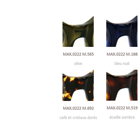
MAX.0222 M.168
MAX.0222 M.565
bleu nuit
olive
MAX.0222 M.519
MAX.0222 M.692
écaille sombre
café et cristaux dorés