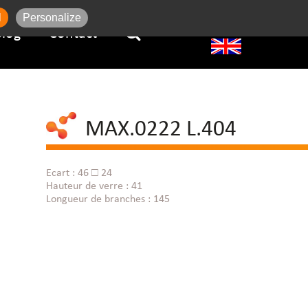
l
Personalize
Blog
Contact
MAX.0222 L.404
Ecart : 46 □ 24
Hauteur de verre : 41
Longueur de branches : 145