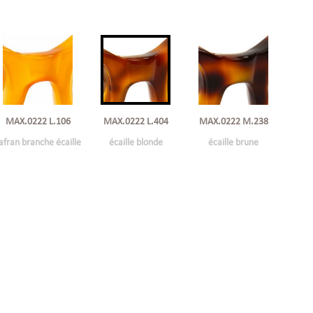
MAX.0222 L.404
MAX.0222 M.238
MAX.0222 L.106
écaille blonde
écaille brune
afran branche écaille