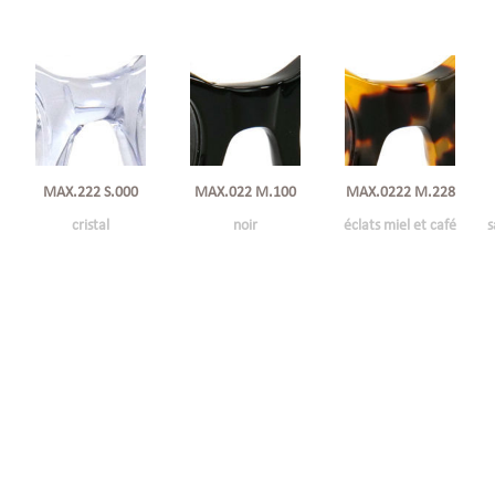
MAX.222 S.000
MAX.022 M.100
MAX.0222 M.228
cristal
noir
éclats miel et café
s