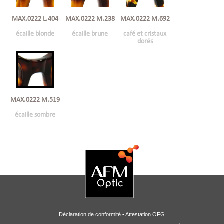
MAX.0222 L.404
MAX.0222 M.238
MAX.0222 M.692
écaille blonde
écaille brune
café et cristaux
dorés
MAX.0222 M.519
écaille sombre
Déclaration de conformité
•
Attestation OFG