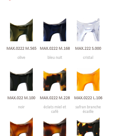
MAX.0222 M.168
MAX.222 S.000
MAX.0222 M.565
bleu nuit
cristal
olive
MAX.022 M.100
MAX.0222 M.228
MAX.0222 L.106
noir
éclats miel et
safran branche
café
écaille