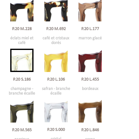
P.20 M.228
P.20 M.692
P.20 L.177
éclats miel et
café et cristaux
marron glacé
café
dorés
P.20 L.106
P.20 L.455
P.20 S.186
safran - branche
bordeaux
champagne -
écaille
branche écaille
P.20 S.000
P.20 M.565
P.20 L.846