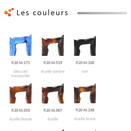
Les couleurs
P.20 M.100
P.20 M.171
P.20 M.519
noir
bleu ciel
écaille sombre
translucide
P.20 M.238
P.20 M.053
P.20 M.067
écaille brune
écaille blonde
écaille